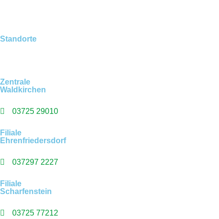
Ihr Ansprechpartner fü
Ihr Ansprechpartner fü
Ihr Ansprechpartner fü
Ihr Ansprechpartner fü
Ihr Ansprechpartner fü
Standorte
Befestigungstechnik
Trockenbau
Tierbedarf
Holz im Garten
Gartenbedarf
Zentrale
Waldkirchen
03725 29010
Filiale
Ehrenfriedersdorf
037297 2227
Filiale
Scharfenstein
03725 77212